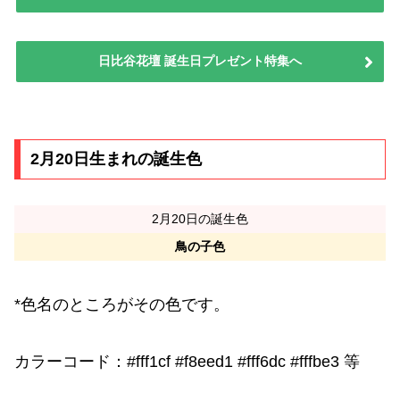
日比谷花壇 誕生日プレゼント特集へ
2月20日生まれの誕生色
2月20日の誕生色
鳥の子色
*色名のところがその色です。
カラーコード：#fff1cf #f8eed1 #fff6dc #fffbe3 等