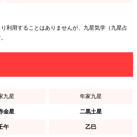
まり利用することはありませんが、九星気学（九星占
す。
家九星
年家九星
赤金星
二黒土星
壬午
乙巳