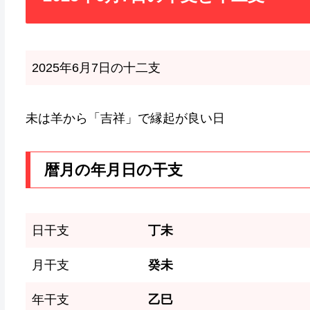
2025年6月7日の十二支
未は羊から「吉祥」で縁起が良い日
暦月の年月日の干支
日干支
丁未
月干支
癸未
年干支
乙巳