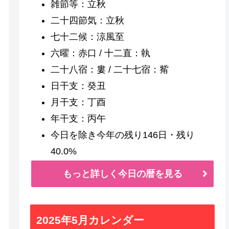
雑節等：立秋
二十四節気：立秋
七十二候：涼風至
六曜：赤口 / 十二直：執
二十八宿：婁 / 二十七宿：觜
日干支：癸丑
月干支：丁酉
年干支：丙午
今日を除き今年の残り146日・残り
40.0%
もっと詳しく今日の暦を見る
2025年5月カレンダー