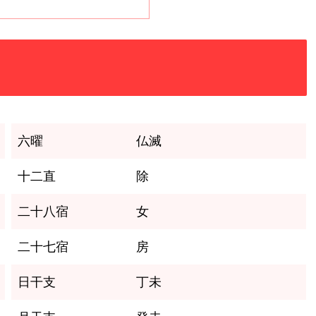
六曜
仏滅
十二直
除
二十八宿
女
二十七宿
房
日干支
丁未