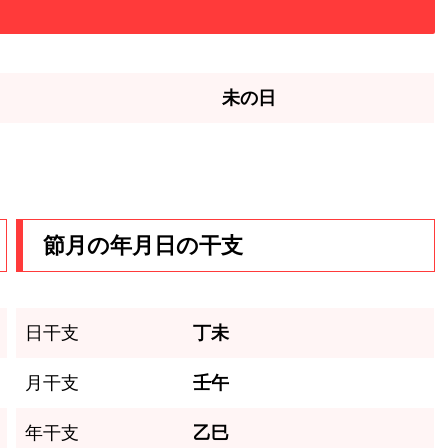
未の日
節月の年月日の干支
日干支
丁未
月干支
壬午
年干支
乙巳