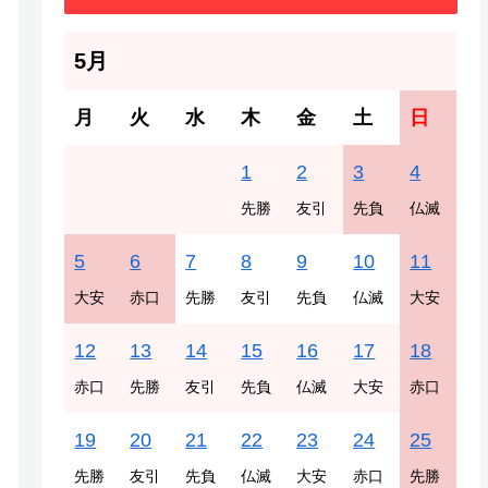
5月
月
火
水
木
金
土
日
1
2
3
4
先勝
友引
先負
仏滅
5
6
7
8
9
10
11
大安
赤口
先勝
友引
先負
仏滅
大安
12
13
14
15
16
17
18
赤口
先勝
友引
先負
仏滅
大安
赤口
19
20
21
22
23
24
25
先勝
友引
先負
仏滅
大安
赤口
先勝