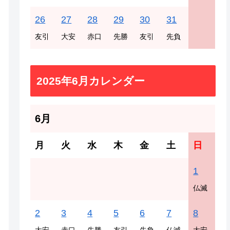
26
27
28
29
30
31
友引
大安
赤口
先勝
友引
先負
2025年6月カレンダー
6月
月
火
水
木
金
土
日
1
仏滅
2
3
4
5
6
7
8