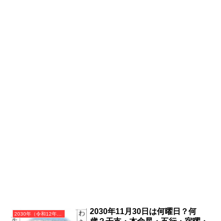
2030年11月30日は何曜日？何
2030年（令和12年）庚戌（かのえいぬ）・戌年（いぬ年）カレンダー（月曜はじまり）