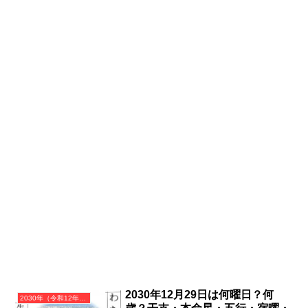
2030年12月29日は何曜日？何
2030年（令和12年）庚戌（かのえいぬ）・戌年（いぬ年）カレンダー（月曜はじまり）