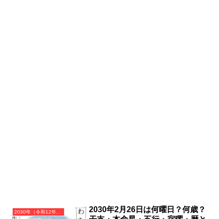
2030年2月26日は何曜日？何歳？
2030年（令和12年）庚戌（かのえいぬ）・戌年（いぬ年）カレンダー（月曜はじまり）