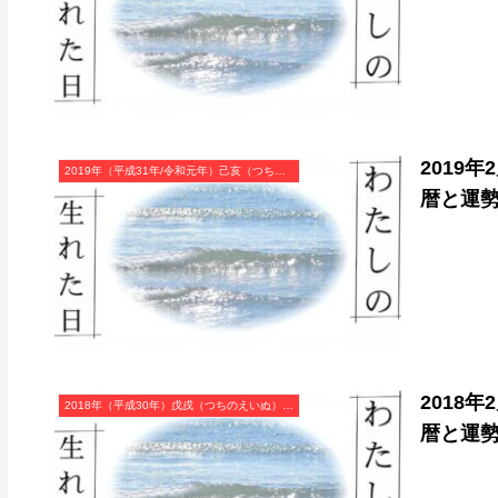
2019
2019年（平成31年/令和元年）己亥（つちのとい）・亥年（いのしし年）カレンダー（月曜はじまり）
暦と運
2018
2018年（平成30年）戊戌（つちのえいぬ）・戌年（いぬ年）カレンダー（月曜はじまり）
暦と運