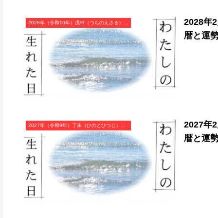
2028
2028年（令和10年）戊申（つちのえさる）・申年（さる年）カレンダー（月曜はじまり）
暦と運
2027
2027年（令和9年）丁未（ひのとひつじ）・未年（ひつじ年）カレンダー（月曜はじまり）
暦と運