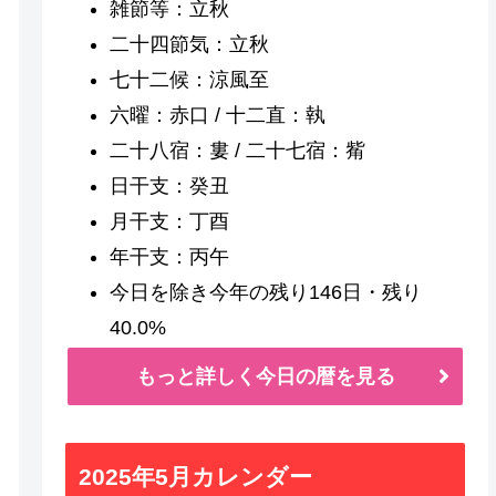
雑節等：立秋
二十四節気：立秋
七十二候：涼風至
六曜：赤口 / 十二直：執
二十八宿：婁 / 二十七宿：觜
日干支：癸丑
月干支：丁酉
年干支：丙午
今日を除き今年の残り146日・残り
40.0%
もっと詳しく今日の暦を見る
2025年5月カレンダー