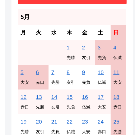
5月
月
火
水
木
金
土
日
1
2
3
4
先勝
友引
先負
仏滅
5
6
7
8
9
10
11
大安
赤口
先勝
友引
先負
仏滅
大安
12
13
14
15
16
17
18
赤口
先勝
友引
先負
仏滅
大安
赤口
19
20
21
22
23
24
25
先勝
友引
先負
仏滅
大安
赤口
先勝