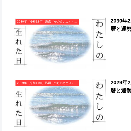
2030
2030年（令和12年）庚戌（かのえいぬ）・戌年（いぬ年）カレンダー（月曜はじまり）
暦と運
2029
2029年（令和11年）己酉（つちのととり）・酉年（とり年）カレンダー（月曜はじまり）
暦と運