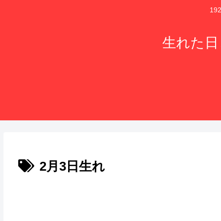
1
生れた日
2月3日生れ