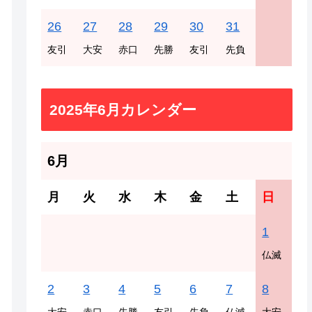
26
27
28
29
30
31
友引
大安
赤口
先勝
友引
先負
2025年6月カレンダー
6月
月
火
水
木
金
土
日
1
仏滅
2
3
4
5
6
7
8