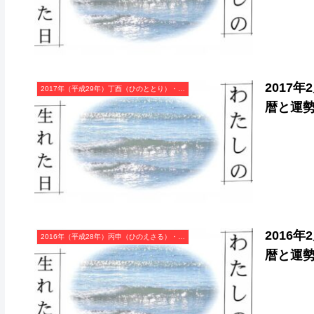
2017
2017年（平成29年）丁酉（ひのととり）・酉年（とり年）カレンダー（月曜はじまり）
暦と運
2016
2016年（平成28年）丙申（ひのえさる）・申年（さる年）カレンダー（月曜はじまり）
暦と運