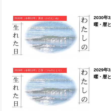
2030
2030年（令和12年）庚戌（かのえいぬ）・戌年（いぬ年）カレンダー（月曜はじまり）
曜・暦
2029
2029年（令和11年）己酉（つちのととり）・酉年（とり年）カレンダー（月曜はじまり）
曜・暦