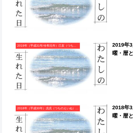
2019
2019年（平成31年/令和元年）己亥（つちのとい）・亥年（いのしし年）カレンダー（月曜はじまり）
曜・暦
2018
2018年（平成30年）戊戌（つちのえいぬ）・戌年（いぬ年）カレンダー（月曜はじまり）
曜・暦