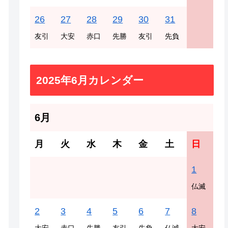
26
27
28
29
30
31
友引
大安
赤口
先勝
友引
先負
2025年6月カレンダー
6月
月
火
水
木
金
土
日
1
仏滅
2
3
4
5
6
7
8