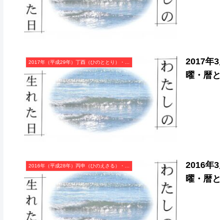
2017
2017年（平成29年）丁酉（ひのととり）・酉年（とり年）カレンダー（月曜はじまり）
曜・暦
2016
2016年（平成28年）丙申（ひのえさる）・申年（さる年）カレンダー（月曜はじまり）
曜・暦