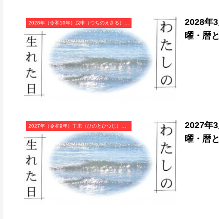
2028
2028年（令和10年）戊申（つちのえさる）・申年（さる年）カレンダー（月曜はじまり）
曜・暦
2027
2027年（令和9年）丁未（ひのとひつじ）・未年（ひつじ年）カレンダー（月曜はじまり）
曜・暦