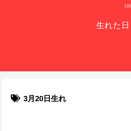
1
生れた日
3月20日生れ