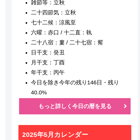
雑節等：立秋
二十四節気：立秋
七十二候：涼風至
六曜：赤口 / 十二直：執
二十八宿：婁 / 二十七宿：觜
日干支：癸丑
月干支：丁酉
年干支：丙午
今日を除き今年の残り146日・残り
40.0%
もっと詳しく今日の暦を見る
2025年5月カレンダー