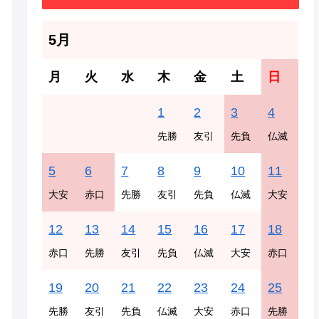
5月
月
火
水
木
金
土
日
1
2
3
4
先勝
友引
先負
仏滅
5
6
7
8
9
10
11
大安
赤口
先勝
友引
先負
仏滅
大安
12
13
14
15
16
17
18
赤口
先勝
友引
先負
仏滅
大安
赤口
19
20
21
22
23
24
25
先勝
友引
先負
仏滅
大安
赤口
先勝