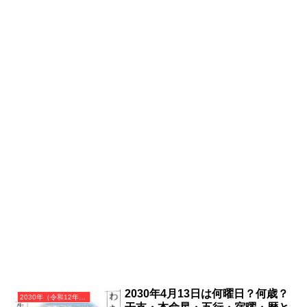
2030年4月13日は何曜日？何歳？
2030年（令和12年）庚戌（かのえいぬ）・戌年（いぬ年）カレンダー（月曜はじまり）