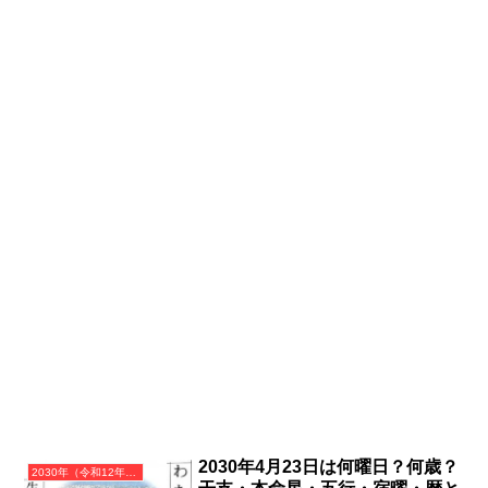
2030年4月23日は何曜日？何歳？
2030年（令和12年）庚戌（かのえいぬ）・戌年（いぬ年）カレンダー（月曜はじまり）