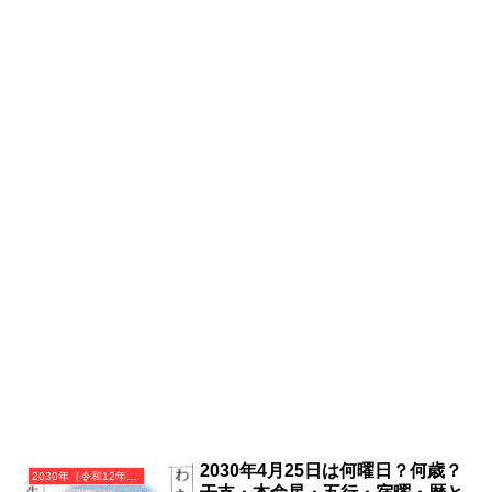
2030年4月25日は何曜日？何歳？
2030年（令和12年）庚戌（かのえいぬ）・戌年（いぬ年）カレンダー（月曜はじまり）