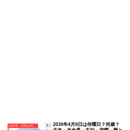
2030年4月9日は何曜日？何歳？
2030年（令和12年）庚戌（かのえいぬ）・戌年（いぬ年）カレンダー（月曜はじまり）