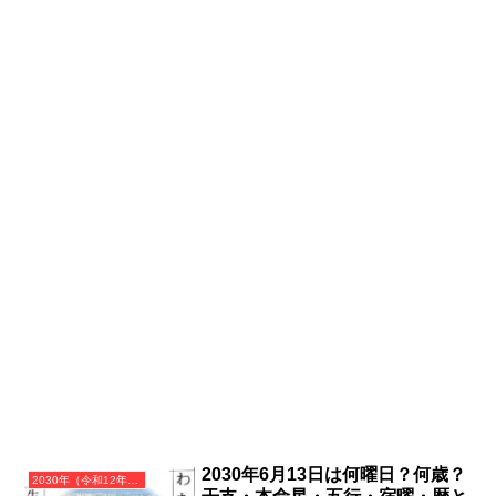
2030年6月13日は何曜日？何歳？
2030年（令和12年）庚戌（かのえいぬ）・戌年（いぬ年）カレンダー（月曜はじまり）