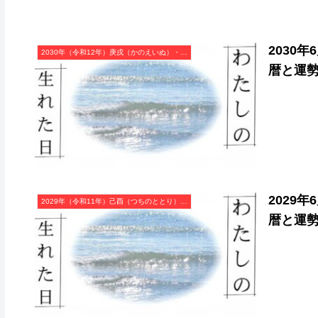
2030
2030年（令和12年）庚戌（かのえいぬ）・戌年（いぬ年）カレンダー（月曜はじまり）
暦と運
2029
2029年（令和11年）己酉（つちのととり）・酉年（とり年）カレンダー（月曜はじまり）
暦と運