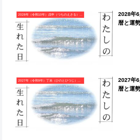
2028
2028年（令和10年）戊申（つちのえさる）・申年（さる年）カレンダー（月曜はじまり）
暦と運
2027
2027年（令和9年）丁未（ひのとひつじ）・未年（ひつじ年）カレンダー（月曜はじまり）
暦と運