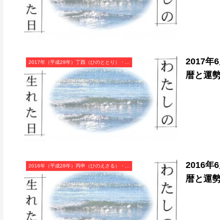
2017
2017年（平成29年）丁酉（ひのととり）・酉年（とり年）カレンダー（月曜はじまり）
暦と運
2016
2016年（平成28年）丙申（ひのえさる）・申年（さる年）カレンダー（月曜はじまり）
暦と運