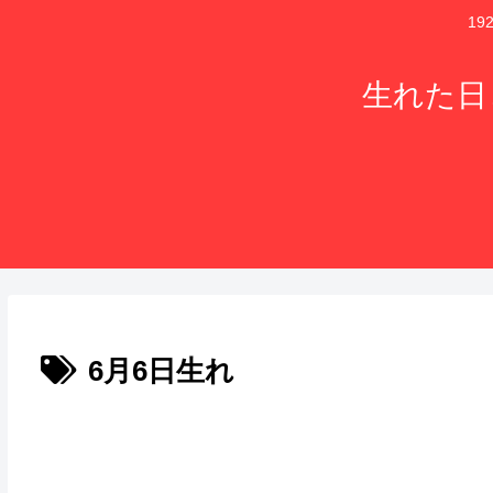
1
生れた日
6月6日生れ