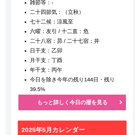
雑節等：-
二十四節気：（立秋）
七十二候：涼風至
六曜：友引 / 十二直：危
二十八宿：昴 / 二十七宿：井
日干支：乙卯
月干支：丁酉
年干支：丙午
今日を除き今年の残り144日・残り
39.5%
もっと詳しく今日の暦を見る
2025年5月カレンダー