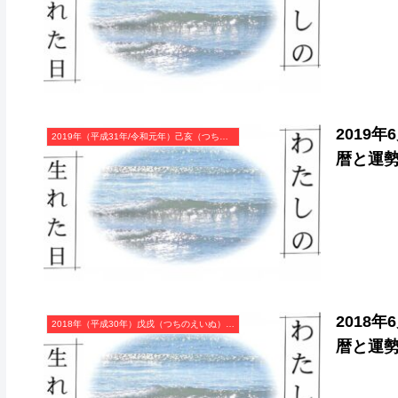
2019
2019年（平成31年/令和元年）己亥（つちのとい）・亥年（いのしし年）カレンダー（月曜はじまり）
暦と運
2018
2018年（平成30年）戊戌（つちのえいぬ）・戌年（いぬ年）カレンダー（月曜はじまり）
暦と運