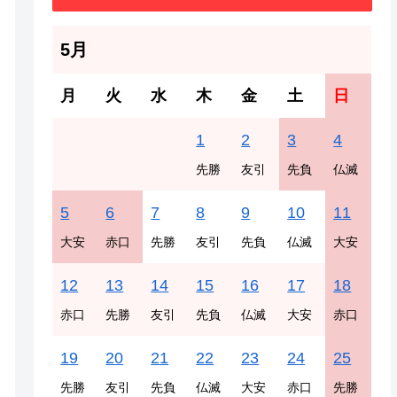
5月
月
火
水
木
金
土
日
1
2
3
4
先勝
友引
先負
仏滅
5
6
7
8
9
10
11
大安
赤口
先勝
友引
先負
仏滅
大安
12
13
14
15
16
17
18
赤口
先勝
友引
先負
仏滅
大安
赤口
19
20
21
22
23
24
25
先勝
友引
先負
仏滅
大安
赤口
先勝