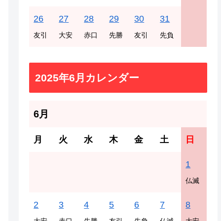
26
27
28
29
30
31
友引
大安
赤口
先勝
友引
先負
2025年6月カレンダー
6月
月
火
水
木
金
土
日
1
仏滅
2
3
4
5
6
7
8