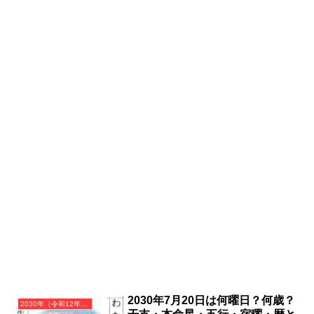
2030年7月20日は何曜日？何歳？
2030年（令和12年）庚戌（かのえいぬ）・戌年（いぬ年）カレンダー（月曜はじまり）