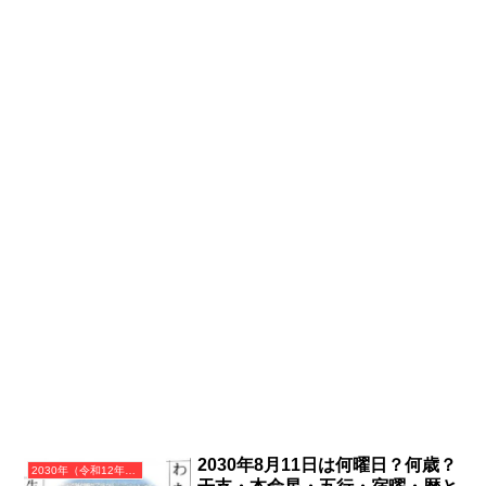
2030年8月11日は何曜日？何歳？
2030年（令和12年）庚戌（かのえいぬ）・戌年（いぬ年）カレンダー（月曜はじまり）