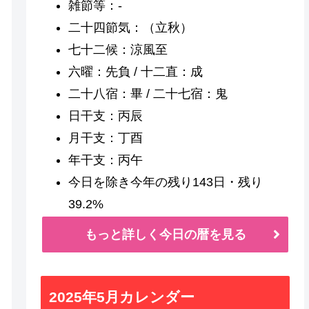
雑節等：-
二十四節気：（立秋）
七十二候：涼風至
六曜：先負 / 十二直：成
二十八宿：畢 / 二十七宿：鬼
日干支：丙辰
月干支：丁酉
年干支：丙午
今日を除き今年の残り143日・残り
39.2%
もっと詳しく今日の暦を見る
2025年5月カレンダー