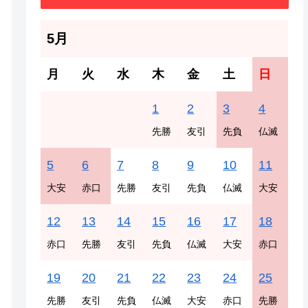
5月
月
火
水
木
金
土
日
1
2
3
4
先勝
友引
先負
仏滅
5
6
7
8
9
10
11
大安
赤口
先勝
友引
先負
仏滅
大安
12
13
14
15
16
17
18
赤口
先勝
友引
先負
仏滅
大安
赤口
19
20
21
22
23
24
25
先勝
友引
先負
仏滅
大安
赤口
先勝