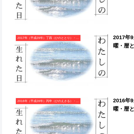
2017
2017年（平成29年）丁酉（ひのととり）・酉年（とり年）カレンダー（月曜はじまり）
曜・暦
2016
2016年（平成28年）丙申（ひのえさる）・申年（さる年）カレンダー（月曜はじまり）
曜・暦