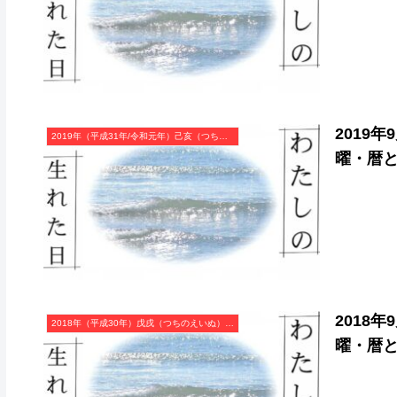
2019
2019年（平成31年/令和元年）己亥（つちのとい）・亥年（いのしし年）カレンダー（月曜はじまり）
曜・暦
2018
2018年（平成30年）戊戌（つちのえいぬ）・戌年（いぬ年）カレンダー（月曜はじまり）
曜・暦