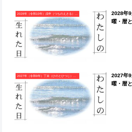
2028
2028年（令和10年）戊申（つちのえさる）・申年（さる年）カレンダー（月曜はじまり）
曜・暦
2027
2027年（令和9年）丁未（ひのとひつじ）・未年（ひつじ年）カレンダー（月曜はじまり）
曜・暦