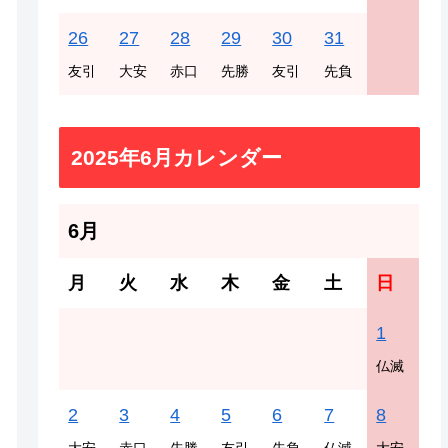
26
27
28
29
30
31
友引
大安
赤口
先勝
友引
先負
2025年6月カレンダー
6月
月
火
水
木
金
土
日
1
仏滅
2
3
4
5
6
7
8