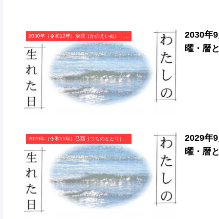
2030
2030年（令和12年）庚戌（かのえいぬ）・戌年（いぬ年）カレンダー（月曜はじまり）
曜・暦
2029
2029年（令和11年）己酉（つちのととり）・酉年（とり年）カレンダー（月曜はじまり）
曜・暦