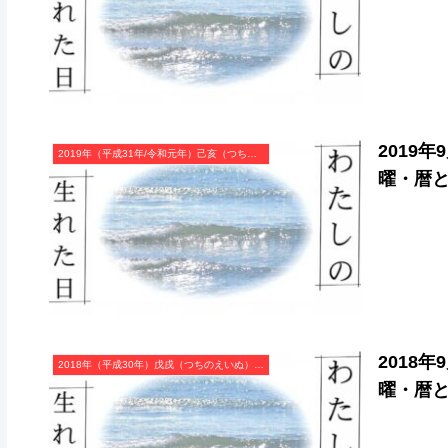
2019
2019年（平成31年/令和元年）己亥（つちのとい）・亥年（いのしし年）カレンダー（月曜はじまり）
曜・暦
2018
2018年（平成30年）戊戌（つちのえいぬ）・戌年（いぬ年）カレンダー（月曜はじまり）
曜・暦