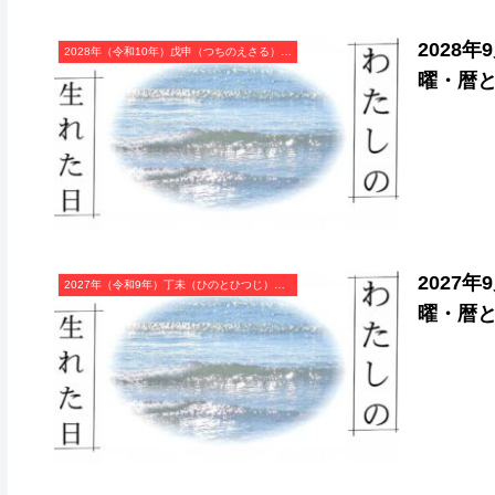
2028
2028年（令和10年）戊申（つちのえさる）・申年（さる年）カレンダー（月曜はじまり）
曜・暦
2027
2027年（令和9年）丁未（ひのとひつじ）・未年（ひつじ年）カレンダー（月曜はじまり）
曜・暦