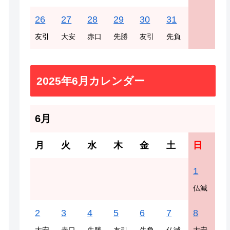
26
27
28
29
30
31
友引
大安
赤口
先勝
友引
先負
2025年6月カレンダー
6月
月
火
水
木
金
土
日
1
仏滅
2
3
4
5
6
7
8