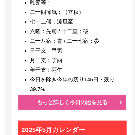
雑節等：-
二十四節気：（立秋）
七十二候：涼風至
六曜：先勝 / 十二直：破
二十八宿：胃 / 二十七宿：参
日干支：甲寅
月干支：丁酉
年干支：丙午
今日を除き今年の残り145日・残り
39.7%
もっと詳しく今日の暦を見る
2025年5月カレンダー