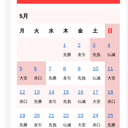
5月
月
火
水
木
金
土
日
1
2
3
4
先勝
友引
先負
仏滅
5
6
7
8
9
10
11
大安
赤口
先勝
友引
先負
仏滅
大安
12
13
14
15
16
17
18
赤口
先勝
友引
先負
仏滅
大安
赤口
19
20
21
22
23
24
25
先勝
友引
先負
仏滅
大安
赤口
先勝