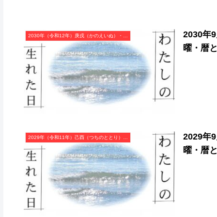
2030
2030年（令和12年）庚戌（かのえいぬ）・戌年（いぬ年）カレンダー（月曜はじまり）
曜・暦
2029
2029年（令和11年）己酉（つちのととり）・酉年（とり年）カレンダー（月曜はじまり）
曜・暦