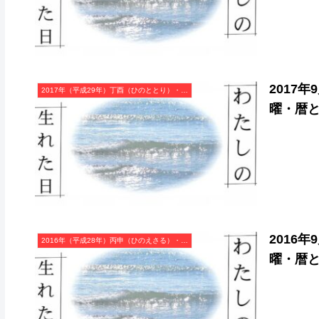
2017
2017年（平成29年）丁酉（ひのととり）・酉年（とり年）カレンダー（月曜はじまり）
曜・暦
2016
2016年（平成28年）丙申（ひのえさる）・申年（さる年）カレンダー（月曜はじまり）
曜・暦