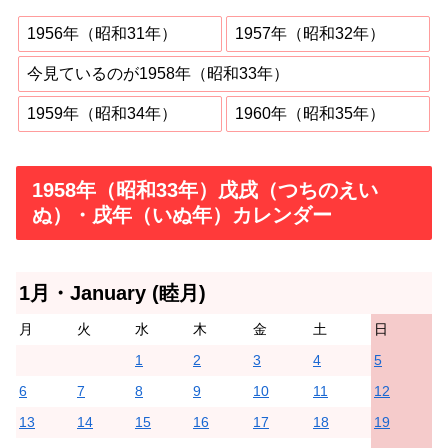
1956年（昭和31年）
1957年（昭和32年）
今見ているのが1958年（昭和33年）
1959年（昭和34年）
1960年（昭和35年）
1958年（昭和33年）戊戌（つちのえい
ぬ）・戌年（いぬ年）カレンダー
1月・January (睦月)
月
火
水
木
金
土
日
1
2
3
4
5
6
7
8
9
10
11
12
13
14
15
16
17
18
19