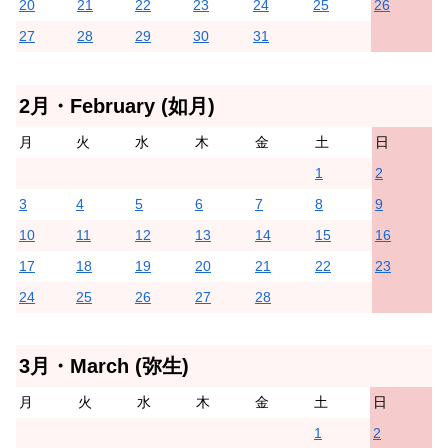
20
21
22
23
24
25
26
27
28
29
30
31
2月・February (如月)
月
火
水
木
金
土
日
1
2
3
4
5
6
7
8
9
10
11
12
13
14
15
16
17
18
19
20
21
22
23
24
25
26
27
28
3月・March (弥生)
月
火
水
木
金
土
日
1
2