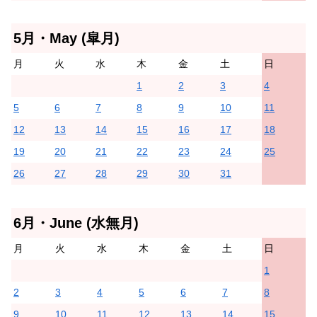
5月・May (皐月)
月
火
水
木
金
土
日
1
2
3
4
5
6
7
8
9
10
11
12
13
14
15
16
17
18
19
20
21
22
23
24
25
26
27
28
29
30
31
6月・June (水無月)
月
火
水
木
金
土
日
1
2
3
4
5
6
7
8
9
10
11
12
13
14
15