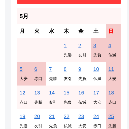
5月
月
火
水
木
金
土
日
1
2
3
4
先勝
友引
先負
仏滅
5
6
7
8
9
10
11
大安
赤口
先勝
友引
先負
仏滅
大安
12
13
14
15
16
17
18
赤口
先勝
友引
先負
仏滅
大安
赤口
19
20
21
22
23
24
25
先勝
友引
先負
仏滅
大安
赤口
先勝