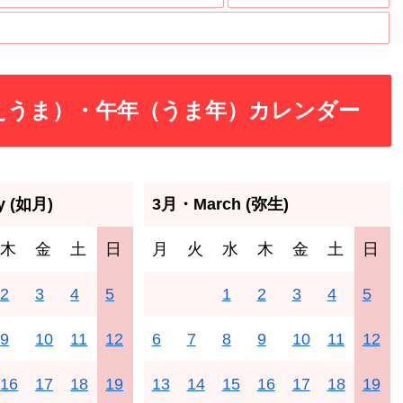
のえうま）・午年（うま年）カレンダー
y (如月)
3月・March (弥生)
木
金
土
日
月
火
水
木
金
土
日
2
3
4
5
1
2
3
4
5
9
10
11
12
6
7
8
9
10
11
12
16
17
18
19
13
14
15
16
17
18
19