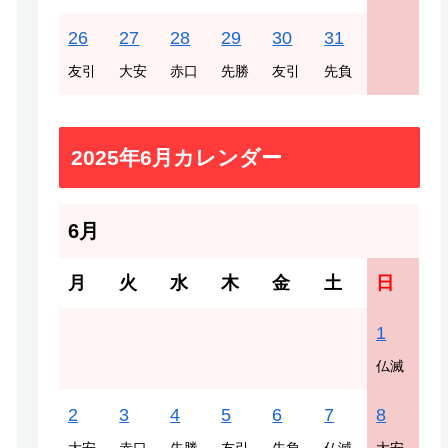
26
27
28
29
30
31
友引
大安
赤口
先勝
友引
先負
2025年6月カレンダー
6月
月
火
水
木
金
土
日
1
仏滅
2
3
4
5
6
7
8