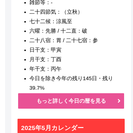
雑節等：-
二十四節気：（立秋）
七十二候：涼風至
六曜：先勝 / 十二直：破
二十八宿：胃 / 二十七宿：参
日干支：甲寅
月干支：丁酉
年干支：丙午
今日を除き今年の残り145日・残り
39.7%
もっと詳しく今日の暦を見る
2025年5月カレンダー