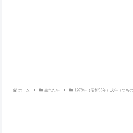
ホーム
生れた年
1978年（昭和53年）戊午（つ