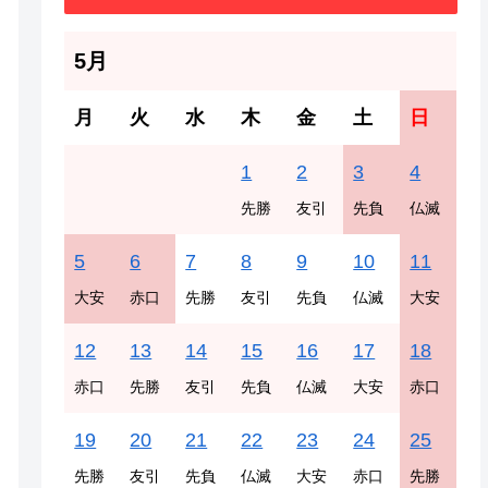
5月
月
火
水
木
金
土
日
1
2
3
4
先勝
友引
先負
仏滅
5
6
7
8
9
10
11
大安
赤口
先勝
友引
先負
仏滅
大安
12
13
14
15
16
17
18
赤口
先勝
友引
先負
仏滅
大安
赤口
19
20
21
22
23
24
25
先勝
友引
先負
仏滅
大安
赤口
先勝