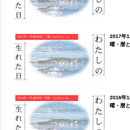
2017
2017年（平成29年）丁酉（ひのととり）・酉年（とり年）カレンダー（月曜はじまり）
曜・暦
2016
2016年（平成28年）丙申（ひのえさる）・申年（さる年）カレンダー（月曜はじまり）
曜・暦