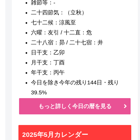
雑節等：-
二十四節気：（立秋）
七十二候：涼風至
六曜：友引 / 十二直：危
二十八宿：昴 / 二十七宿：井
日干支：乙卯
月干支：丁酉
年干支：丙午
今日を除き今年の残り144日・残り
39.5%
もっと詳しく今日の暦を見る
2025年5月カレンダー