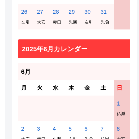
26
27
28
29
30
31
友引
大安
赤口
先勝
友引
先負
2025年6月カレンダー
6月
月
火
水
木
金
土
日
1
仏滅
2
3
4
5
6
7
8