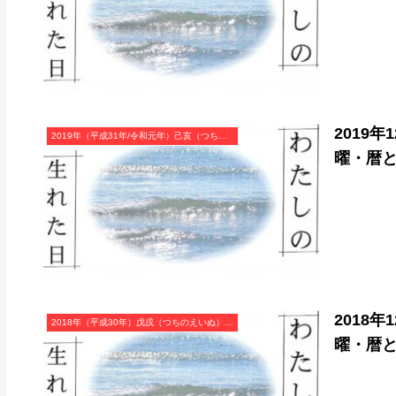
2019
2019年（平成31年/令和元年）己亥（つちのとい）・亥年（いのしし年）カレンダー（月曜はじまり）
曜・暦
2018
2018年（平成30年）戊戌（つちのえいぬ）・戌年（いぬ年）カレンダー（月曜はじまり）
曜・暦