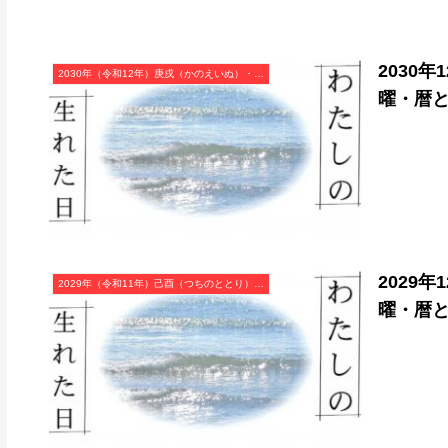
2030
2030年（令和12年）庚戌（かのえいぬ）・戌年（いぬ年）カレンダー（月曜はじまり）
曜・暦
2029
2029年（令和11年）己酉（つちのととり）・酉年（とり年）カレンダー（月曜はじまり）
曜・暦