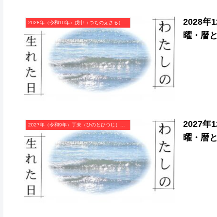
2028
2028年（令和10年）戊申（つちのえさる）・申年（さる年）カレンダー（月曜はじまり）
曜・暦
2027
2027年（令和9年）丁未（ひのとひつじ）・未年（ひつじ年）カレンダー（月曜はじまり）
曜・暦