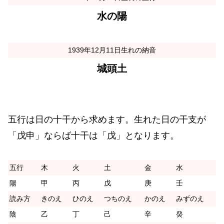
水の陽
1939年12月11日生れの納音
城頭土
五行は日の十干から求めます。生れた日の干支が
「戊申」ならば十干は「戊」となります。
五行
木
火
土
金
水
陽
甲
丙
戊
庚
壬
読み方
きのえ
ひのえ
つちのえ
かのえ
みずのえ
陰
乙
丁
己
辛
癸