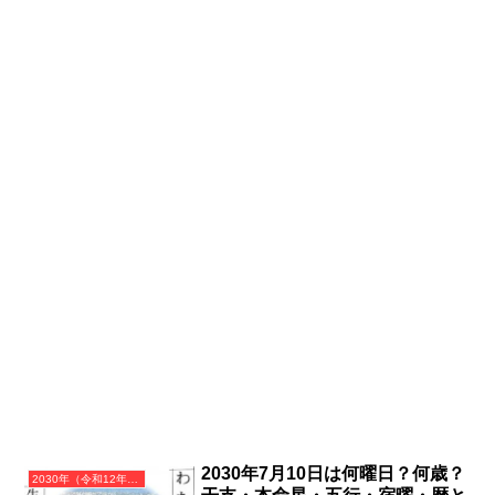
2030年7月10日は何曜日？何歳？
2030年（令和12年）庚戌（かのえいぬ）・戌年（いぬ年）カレンダー（月曜はじまり）