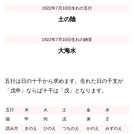
1922年7月10日生れの五行
土の陰
1922年7月10日生れの納音
大海水
五行は日の十干から求めます。生れた日の干支が
「戊申」ならば十干は「戊」となります。
五行
木
火
土
金
水
陽
甲
丙
戊
庚
壬
読み方
きのえ
ひのえ
つちのえ
かのえ
みずのえ