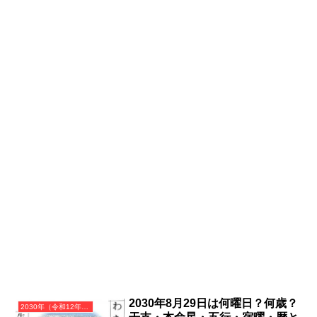
2030年8月29日は何曜日？何歳？
2030年（令和12年）庚戌（かのえいぬ）・戌年（いぬ年）カレンダー（月曜はじまり）