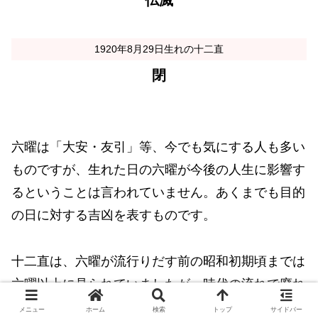
仏滅
1920年8月29日生れの十二直
閉
六曜は「大安・友引」等、今でも気にする人も多い
ものですが、生れた日の六曜が今後の人生に影響す
るということは言われていません。あくまでも目的
の日に対する吉凶を表すものです。
十二直は、六曜が流行りだす前の昭和初期頃までは
六曜以上に見られていましたが、時代の流れで廃れ
てきました。ただし神社で授与されている神社暦や
メニュー
ホーム
検索
トップ
サイドバー