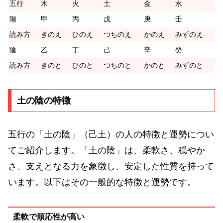
五行
木
火
土
金
水
陽
甲
丙
戊
庚
壬
読み方
きのえ
ひのえ
つちのえ
かのえ
みずのえ
陰
乙
丁
己
辛
癸
読み方
きのと
ひのと
つちのと
かのと
みずのと
土の陰の特徴
五行の「土の陰」（己土）の人の特徴と運勢につい
てご紹介します。「土の陰」は、柔軟さ、穏やか
さ、支えとなる力を象徴し、安定した性質を持って
います。以下はその一般的な特徴と運勢です。
柔軟で順応性が高い