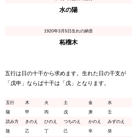
水の陽
1920年3月5日生れの納音
柘榴木
五行は日の十干から求めます。生れた日の干支が
「戊申」ならば十干は「戊」となります。
五行
木
火
土
金
水
陽
甲
丙
戊
庚
壬
読み方
きのえ
ひのえ
つちのえ
かのえ
みずのえ
陰
乙
丁
己
辛
癸