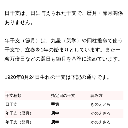
日干支は、日に与えられた干支で、暦月・節月関係
ありません。
年干支（節月）は、九星（気学）や四柱推命で使う
干支で、立春を1年の始まりとしています。また一
粒万倍日などの選日も節月を基準に決めています。
1920年8月24日生れの干支は下記の通りです。
干支種類
指定日の干支
読み方
日干支
甲寅
きのえとら
年干支（暦月）
庚申
かのえさる
年干支（節月）
庚申
かのえさる