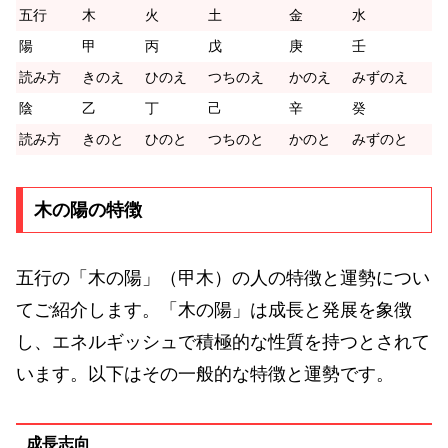
五行
木
火
土
金
水
陽
甲
丙
戊
庚
壬
読み方
きのえ
ひのえ
つちのえ
かのえ
みずのえ
陰
乙
丁
己
辛
癸
読み方
きのと
ひのと
つちのと
かのと
みずのと
木の陽の特徴
五行の「木の陽」（甲木）の人の特徴と運勢につい
てご紹介します。「木の陽」は成長と発展を象徴
し、エネルギッシュで積極的な性質を持つとされて
います。以下はその一般的な特徴と運勢です。
成長志向