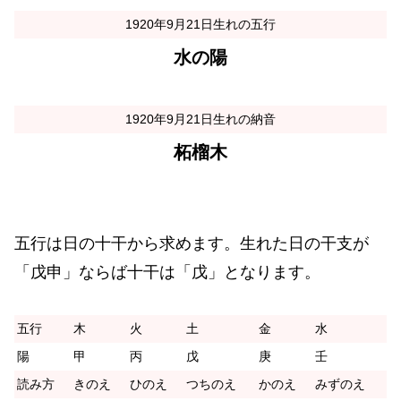
1920年9月21日生れの五行
水の陽
1920年9月21日生れの納音
柘榴木
五行は日の十干から求めます。生れた日の干支が
「戊申」ならば十干は「戊」となります。
五行
木
火
土
金
水
陽
甲
丙
戊
庚
壬
読み方
きのえ
ひのえ
つちのえ
かのえ
みずのえ