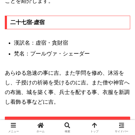
ことを紹介します。
二十七宿-虚宿
漢訳名：虚宿・貪財宿
梵名：プールヴァ・シェーダー
あらゆる急速の事に吉。また学問を修め、沐浴を
し、子授けの祈祷を受けるのに吉。また僧や神官へ
の布施、城を築く事、兵士を配する事、衣服を新調
し着飾る事などに吉。
1920年9月21日生れの六曜と十二直
メニュー
ホーム
検索
トップ
サイドバー