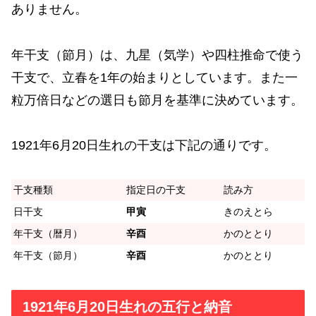
ありません。
年干支（節月）は、九星（気学）や四柱推命で使う
干支で、立春を1年の始まりとしています。また一
粒万倍日などの選日も節月を基準に決めています。
1921年6月20日生れの干支は下記の通りです。
干支種類
指定日の干支
読み方
日干支
甲寅
きのえとら
年干支（暦月）
辛酉
かのととり
年干支（節月）
辛酉
かのととり
1921年6月20日生れの五行と納音