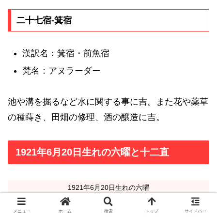
二十七宿-箕宿
漢訳名：箕宿・前魚宿
梵名：アヌラーダー
池や溝を掘るなど水に関する事に吉。また花や薬草
の種蒔き、田畑の修理、酒の醸造に吉。
1921年6月20日生れの六曜と十二直
1921年6月20日生れの六曜
先勝
メニュー
ホーム
検索
トップ
サイドバー