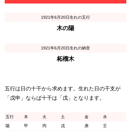
1921年6月20日生れの五行
木の陽
1921年6月20日生れの納音
柘榴木
五行は日の十干から求めます。生れた日の干支が
「戊申」ならば十干は「戊」となります。
五行
木
火
土
金
水
陽
甲
丙
戊
庚
壬