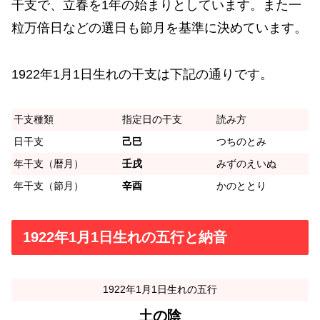
干支で、立春を1年の始まりとしています。また一
粒万倍日などの選日も節月を基準に決めています。
1922年1月1日生れの干支は下記の通りです。
干支種類
指定日の干支
読み方
日干支
己巳
つちのとみ
年干支（暦月）
壬戌
みずのえいぬ
年干支（節月）
辛酉
かのととり
1922年1月1日生れの五行と納音
1922年1月1日生れの五行
土の陰