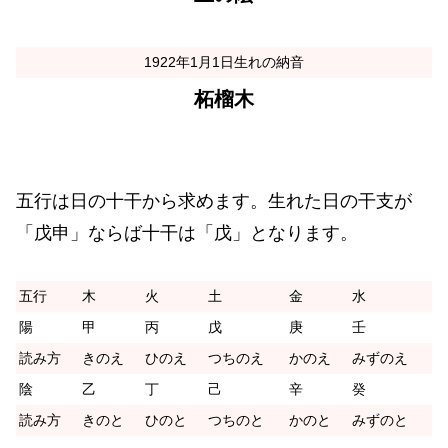
1922年1月1日生れの納音
柘榴木
五行は日の十干から求めます。生れた日の干支が
「戊申」ならば十干は「戊」となります。
五行
木
火
土
金
水
陽
甲
丙
戊
庚
壬
読み方
きのえ
ひのえ
つちのえ
かのえ
みずのえ
陰
乙
丁
己
辛
癸
読み方
きのと
ひのと
つちのと
かのと
みずのと