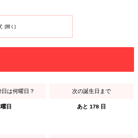
。
次
月2日は何曜日？
次の誕生日まで
木曜日
あと 178 日