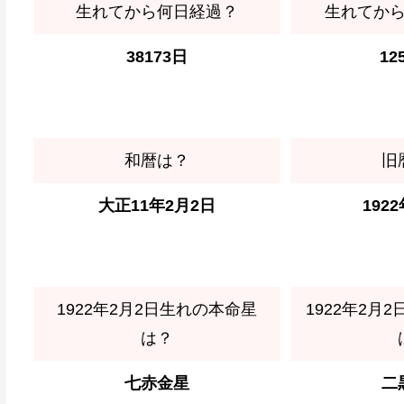
生れてから何日経過？
生れてか
38173日
12
和暦は？
旧
大正11年2月2日
192
1922年2月2日生れの本命星
1922年2月
は？
七赤金星
二