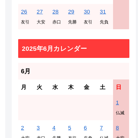
26
27
28
29
30
31
友引
大安
赤口
先勝
友引
先負
2025年6月カレンダー
6月
月
火
水
木
金
土
日
1
仏滅
2
3
4
5
6
7
8