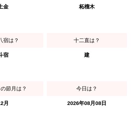
土金
柘榴木
八宿は？
十二直は？
斗宿
建
日の節月は？
今日は？
12月
2026年08月08日