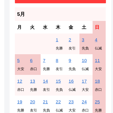
5月
月
火
水
木
金
土
日
1
2
3
4
先勝
友引
先負
仏滅
5
6
7
8
9
10
11
大安
赤口
先勝
友引
先負
仏滅
大安
12
13
14
15
16
17
18
赤口
先勝
友引
先負
仏滅
大安
赤口
19
20
21
22
23
24
25
先勝
友引
先負
仏滅
大安
赤口
先勝