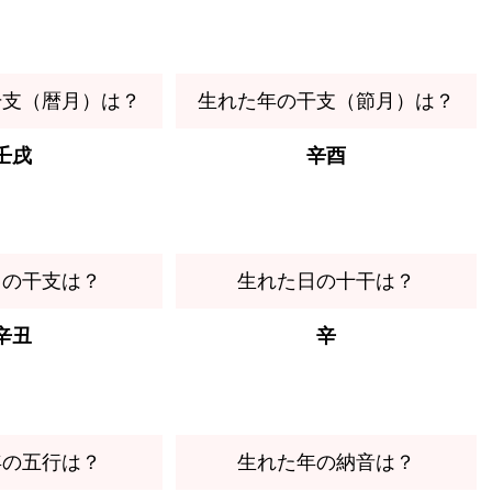
干支（暦月）は？
生れた年の干支（節月）は？
壬戌
辛酉
日の干支は？
生れた日の十干は？
辛丑
辛
年の五行は？
生れた年の納音は？