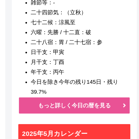
雑節等：-
二十四節気：（立秋）
七十二候：涼風至
六曜：先勝 / 十二直：破
二十八宿：胃 / 二十七宿：参
日干支：甲寅
月干支：丁酉
年干支：丙午
今日を除き今年の残り145日・残り
39.7%
もっと詳しく今日の暦を見る
2025年5月カレンダー