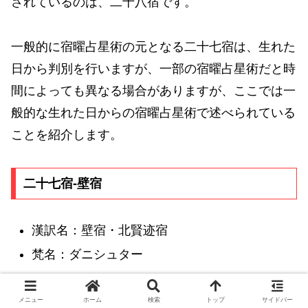
されているのは、二十八宿です。
一般的に宿曜占星術の元となる二十七宿は、生れた
日から判別を行いますが、一部の宿曜占星術だと時
間によっても異なる場合がありますが、ここでは一
般的な生れた日からの宿曜占星術で述べられている
ことを紹介します。
二十七宿-壁宿
漢訳名：壁宿・北賢迹宿
梵名：ダニシュター
都市を築く事、結婚、長寿や福徳繁栄を祈って修法
メニュー
ホーム
検索
トップ
サイドバー