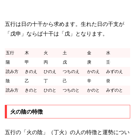
五行は日の十干から求めます。生れた日の干支が
「戊申」ならば十干は「戊」となります。
五行
木
火
土
金
水
陽
甲
丙
戊
庚
壬
読み方
きのえ
ひのえ
つちのえ
かのえ
みずのえ
陰
乙
丁
己
辛
癸
読み方
きのと
ひのと
つちのと
かのと
みずのと
火の陰の特徴
五行の「火の陰」（丁火）の人の特徴と運勢につい