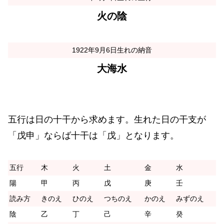
火の陰
1922年9月6日生れの納音
大海水
五行は日の十干から求めます。生れた日の干支が
「戊申」ならば十干は「戊」となります。
五行
木
火
土
金
水
陽
甲
丙
戊
庚
壬
読み方
きのえ
ひのえ
つちのえ
かのえ
みずのえ
陰
乙
丁
己
辛
癸