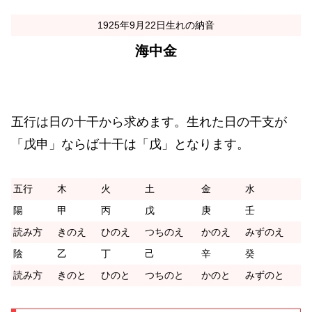
1925年9月22日生れの納音
海中金
五行は日の十干から求めます。生れた日の干支が
「戊申」ならば十干は「戊」となります。
五行
木
火
土
金
水
陽
甲
丙
戊
庚
壬
読み方
きのえ
ひのえ
つちのえ
かのえ
みずのえ
陰
乙
丁
己
辛
癸
読み方
きのと
ひのと
つちのと
かのと
みずのと