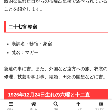
般的な生れた日からの宿曜占星術で述べられている
ことを紹介します。
二十七宿-軫宿
漢訳名：軫宿・象宿
梵名：マガー
急速の事に吉。また、外国など遠方への旅、衣裳の
修理、技芸を学ぶ事、結婚、田畑の開墾などに吉。
1926年12月24日生れの六曜と十二直
メニュー
ホーム
検索
トップ
サイドバー