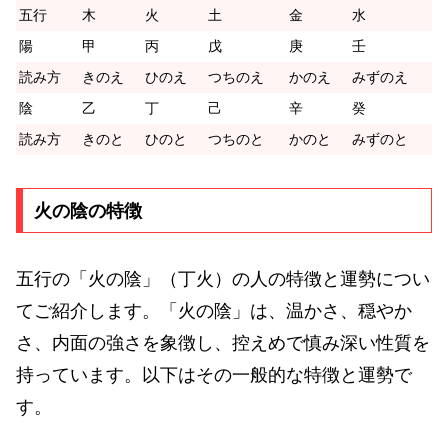
五行
木
火
土
金
水
陽
甲
丙
戊
庚
壬
読み方
きのえ
ひのえ
つちのえ
かのえ
みずのえ
陰
乙
丁
己
辛
癸
読み方
きのと
ひのと
つちのと
かのと
みずのと
火の陰の特徴
五行の「火の陰」（丁火）の人の特徴と運勢につい
てご紹介します。「火の陰」は、温かさ、穏やか
さ、内面の強さを象徴し、控えめで慎み深い性質を
持っています。以下はその一般的な特徴と運勢で
す。