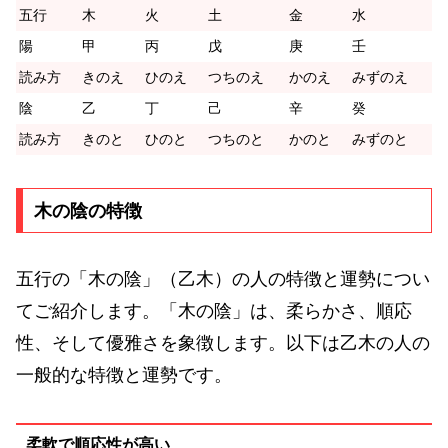
五行
木
火
土
金
水
陽
甲
丙
戊
庚
壬
読み方
きのえ
ひのえ
つちのえ
かのえ
みずのえ
陰
乙
丁
己
辛
癸
読み方
きのと
ひのと
つちのと
かのと
みずのと
木の陰の特徴
五行の「木の陰」（乙木）の人の特徴と運勢につい
てご紹介します。「木の陰」は、柔らかさ、順応
性、そして優雅さを象徴します。以下は乙木の人の
一般的な特徴と運勢です。
柔軟で順応性が高い