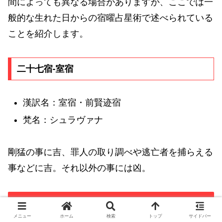
間によっても異なる場合がありますが、ここでは一
般的な生れた日からの宿曜占星術で述べられている
ことを紹介します。
二十七宿-室宿
漢訳名：室宿・前賢迹宿
梵名：シュラヴァナ
剛猛の事に吉、罪人の取り調べや逃亡者を捕らえる
事などに吉。それ以外の事には凶。
1926年1月16日生れの六曜と十二直
メニュー
ホーム
検索
トップ
サイドバー