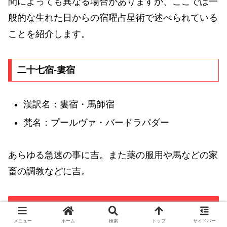
間によっても異なる場合がありますが、ここでは一
般的な生れた日からの宿曜占星術で述べられている
ことを紹介します。
二十七宿-婁宿
漢訳名：婁宿・馬師宿
梵名：プールヴァ・バードラパダー
あらゆる急速の事に吉。また薬の服用や馬などの家
畜の調教などに吉。
1926年2月16日生れの六曜と十二直
メニュー
ホーム
検索
トップ
サイドバー