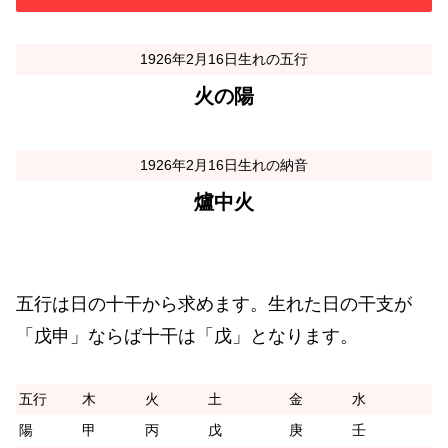
1926年2月16日生れの五行
火の陽
1926年2月16日生れの納音
爐中火
五行は日の十干から求めます。生れた日の干支が
「戊申」ならば十干は「戊」となります。
五行
木
火
土
金
水
陽
甲
丙
戊
庚
壬