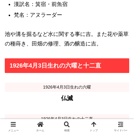
漢訳名：箕宿・前魚宿
梵名：アヌラーダー
池や溝を掘るなど水に関する事に吉。また花や薬草
の種蒔き、田畑の修理、酒の醸造に吉。
1926年4月3日生れの六曜と十二直
1926年4月3日生れの六曜
仏滅
1926年4月3日生れの十二直
危
メニュー
ホーム
検索
トップ
サイドバー