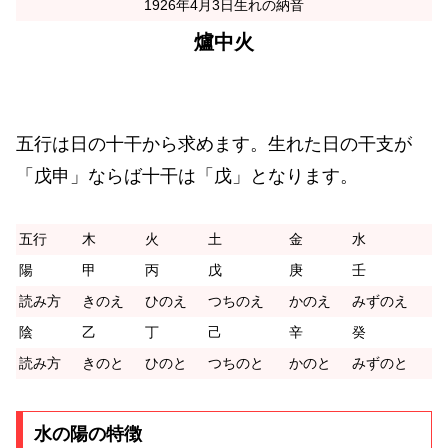
1926年4月3日生れの納音
爐中火
五行は日の十干から求めます。生れた日の干支が
「戊申」ならば十干は「戊」となります。
五行
木
火
土
金
水
陽
甲
丙
戊
庚
壬
読み方
きのえ
ひのえ
つちのえ
かのえ
みずのえ
陰
乙
丁
己
辛
癸
読み方
きのと
ひのと
つちのと
かのと
みずのと
水の陽の特徴