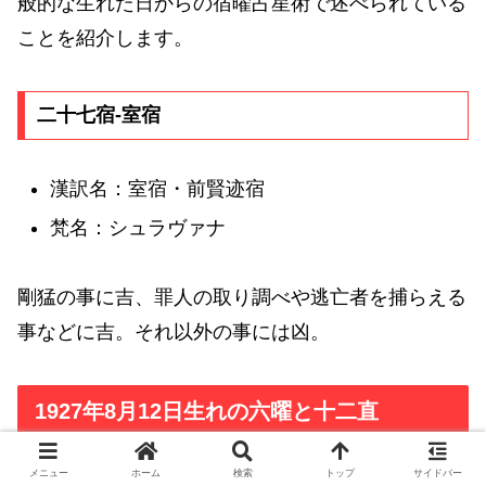
般的な生れた日からの宿曜占星術で述べられている
ことを紹介します。
二十七宿-室宿
漢訳名：室宿・前賢迹宿
梵名：シュラヴァナ
剛猛の事に吉、罪人の取り調べや逃亡者を捕らえる
事などに吉。それ以外の事には凶。
1927年8月12日生れの六曜と十二直
メニュー
ホーム
検索
トップ
サイドバー