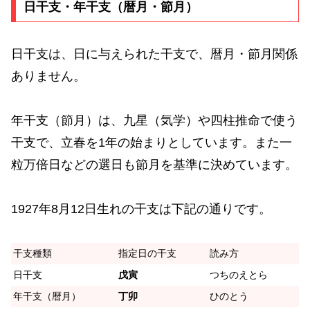
日干支・年干支（暦月・節月）
日干支は、日に与えられた干支で、暦月・節月関係
ありません。
年干支（節月）は、九星（気学）や四柱推命で使う
干支で、立春を1年の始まりとしています。また一
粒万倍日などの選日も節月を基準に決めています。
1927年8月12日生れの干支は下記の通りです。
干支種類
指定日の干支
読み方
日干支
戊寅
つちのえとら
年干支（暦月）
丁卯
ひのとう