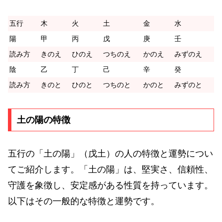
五行
木
火
土
金
水
陽
甲
丙
戊
庚
壬
読み方
きのえ
ひのえ
つちのえ
かのえ
みずのえ
陰
乙
丁
己
辛
癸
読み方
きのと
ひのと
つちのと
かのと
みずのと
土の陽の特徴
五行の「土の陽」（戊土）の人の特徴と運勢につい
てご紹介します。「土の陽」は、堅実さ、信頼性、
守護を象徴し、安定感がある性質を持っています。
以下はその一般的な特徴と運勢です。