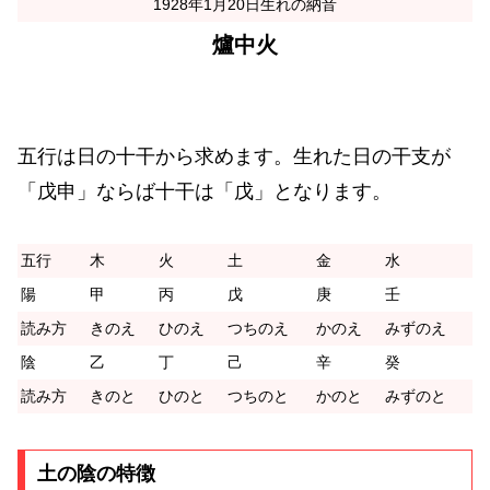
1928年1月20日生れの納音
爐中火
五行は日の十干から求めます。生れた日の干支が
「戊申」ならば十干は「戊」となります。
五行
木
火
土
金
水
陽
甲
丙
戊
庚
壬
読み方
きのえ
ひのえ
つちのえ
かのえ
みずのえ
陰
乙
丁
己
辛
癸
読み方
きのと
ひのと
つちのと
かのと
みずのと
土の陰の特徴