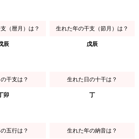
干支（暦月）は？
生れた年の干支（節月）は？
戊辰
戊辰
日の干支は？
生れた日の十干は？
丁卯
丁
年の五行は？
生れた年の納音は？