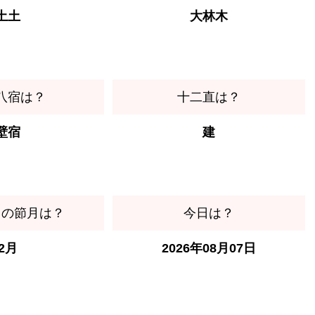
土土
大林木
八宿は？
十二直は？
壁宿
建
日の節月は？
今日は？
2月
2026年08月07日