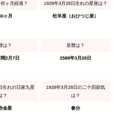
ら何ヶ月経過？
1928年3月28日生れの星座は？
80ヶ月
牡羊座（おひつじ座）
暦は？
皇暦は？
年閏2月7日
2588年3月28日
28日生れの日家九星
1928年3月28日の二十四節気
は？
は？
赤金星
春分