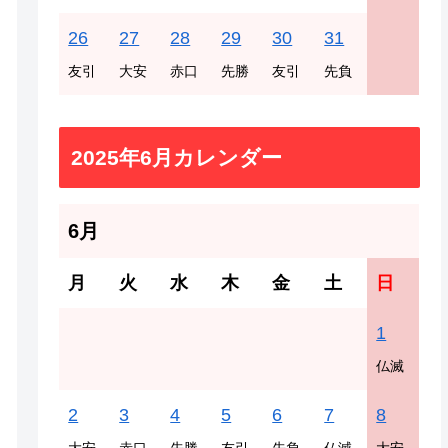
26
27
28
29
30
31
友引
大安
赤口
先勝
友引
先負
2025年6月カレンダー
6月
月
火
水
木
金
土
日
1
仏滅
2
3
4
5
6
7
8