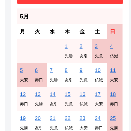
5月
月
火
水
木
金
土
日
1
2
3
4
先勝
友引
先負
仏滅
5
6
7
8
9
10
11
大安
赤口
先勝
友引
先負
仏滅
大安
12
13
14
15
16
17
18
赤口
先勝
友引
先負
仏滅
大安
赤口
19
20
21
22
23
24
25
先勝
友引
先負
仏滅
大安
赤口
先勝