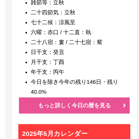
雑節等：立秋
二十四節気：立秋
七十二候：涼風至
六曜：赤口 / 十二直：執
二十八宿：婁 / 二十七宿：觜
日干支：癸丑
月干支：丁酉
年干支：丙午
今日を除き今年の残り146日・残り
40.0%
もっと詳しく今日の暦を見る
2025年5月カレンダー