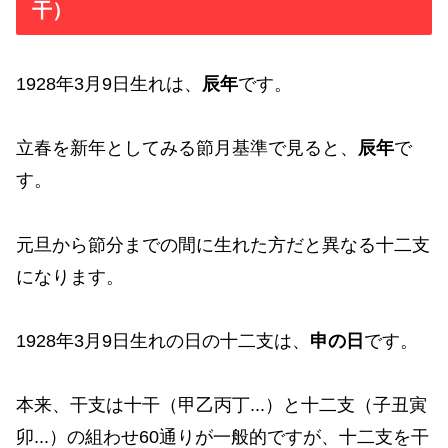
干）
1928年3月9日生れは、
辰年
です。
立春を新年としてみる節月基準で見ると、
辰年
で
す。
元旦から節分までの間に生れた方だと異なる十二支
になります。
1928年3月9日生れの日の十二支は、
申の日
です。
本来、干支は十干（甲乙丙丁...）と十二支（子丑寅
卯...）の組わせ60通りが一般的ですが、十二支を干