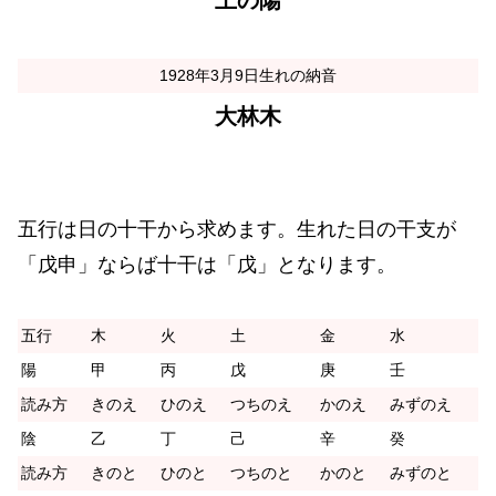
土の陽
1928年3月9日生れの納音
大林木
五行は日の十干から求めます。生れた日の干支が
「戊申」ならば十干は「戊」となります。
五行
木
火
土
金
水
陽
甲
丙
戊
庚
壬
読み方
きのえ
ひのえ
つちのえ
かのえ
みずのえ
陰
乙
丁
己
辛
癸
読み方
きのと
ひのと
つちのと
かのと
みずのと