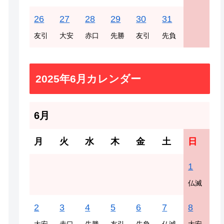
26
27
28
29
30
31
友引
大安
赤口
先勝
友引
先負
2025年6月カレンダー
6月
月
火
水
木
金
土
日
1
仏滅
2
3
4
5
6
7
8