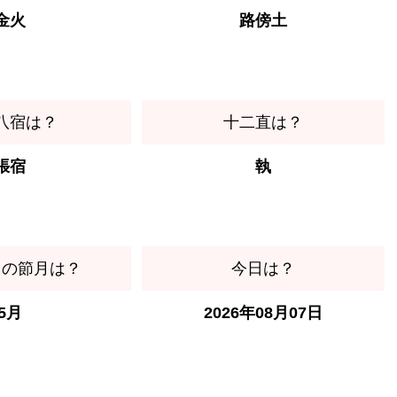
金火
路傍土
八宿は？
十二直は？
張宿
執
日の節月は？
今日は？
5月
2026年08月07日