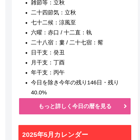
雑節等：立秋
二十四節気：立秋
七十二候：涼風至
六曜：赤口 / 十二直：執
二十八宿：婁 / 二十七宿：觜
日干支：癸丑
月干支：丁酉
年干支：丙午
今日を除き今年の残り146日・残り
40.0%
もっと詳しく今日の暦を見る
2025年5月カレンダー