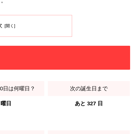
す。
次
月30日は何曜日？
次の誕生日まで
月曜日
あと 327 日