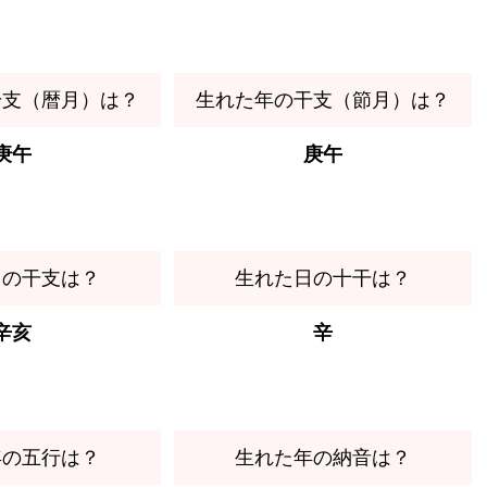
干支（暦月）は？
生れた年の干支（節月）は？
庚午
庚午
日の干支は？
生れた日の十干は？
辛亥
辛
年の五行は？
生れた年の納音は？