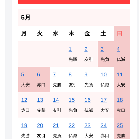
5月
月
火
水
木
金
土
日
1
2
3
4
先勝
友引
先負
仏滅
5
6
7
8
9
10
11
大安
赤口
先勝
友引
先負
仏滅
大安
12
13
14
15
16
17
18
赤口
先勝
友引
先負
仏滅
大安
赤口
19
20
21
22
23
24
25
先勝
友引
先負
仏滅
大安
赤口
先勝