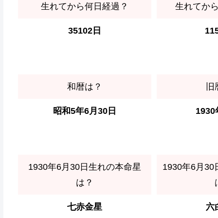
生れてから何日経過？
生れてか
35102日
11
和暦は？
旧
昭和5年6月30日
193
1930年6月30日生れの本命星
1930年6月
は？
七赤金星
六