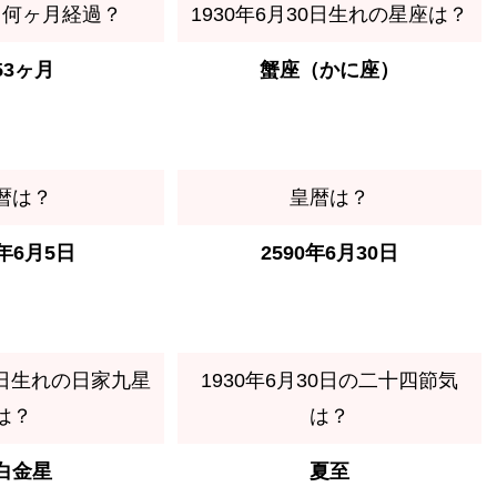
ら何ヶ月経過？
1930年6月30日生れの星座は？
53ヶ月
蟹座（かに座）
暦は？
皇暦は？
0年6月5日
2590年6月30日
30日生れの日家九星
1930年6月30日の二十四節気
は？
は？
白金星
夏至