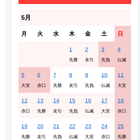
5月
月
火
水
木
金
土
日
1
2
3
4
先勝
友引
先負
仏滅
5
6
7
8
9
10
11
大安
赤口
先勝
友引
先負
仏滅
大安
12
13
14
15
16
17
18
赤口
先勝
友引
先負
仏滅
大安
赤口
19
20
21
22
23
24
25
先勝
友引
先負
仏滅
大安
赤口
先勝