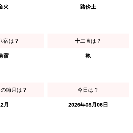
金火
路傍土
八宿は？
十二直は？
角宿
執
日の節月は？
今日は？
12月
2026年08月06日