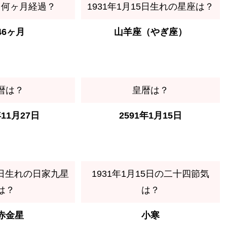
ら何ヶ月経過？
1931年1月15日生れの星座は？
46ヶ月
山羊座（やぎ座）
暦は？
皇暦は？
年11月27日
2591年1月15日
15日生れの日家九星
1931年1月15日の二十四節気
は？
は？
赤金星
小寒