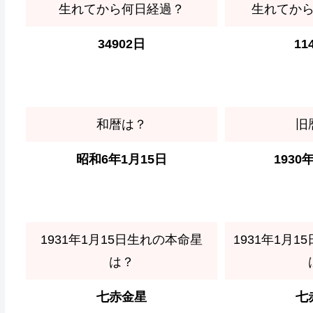
生れてから何日経過？
生れてか
34902日
11
和暦は？
旧
昭和6年1月15日
1930
1931年1月15日生れの本命星
1931年1月
は？
七赤金星
七