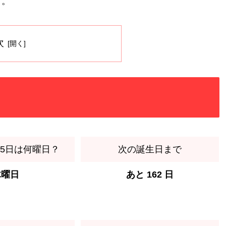
す。
次
月15日は何曜日？
次の誕生日まで
木曜日
あと 162 日