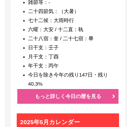
雑節等：-
二十四節気：（大暑）
七十二候：大雨時行
六曜：大安 / 十二直：執
二十八宿：奎 / 二十七宿：畢
日干支：壬子
月干支：丁酉
年干支：丙午
今日を除き今年の残り147日・残り
40.3%
もっと詳しく今日の暦を見る
2025年5月カレンダー