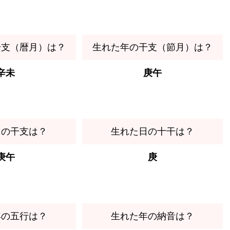
干支（暦月）は？
生れた年の干支（節月）は？
辛未
庚午
日の干支は？
生れた日の十干は？
庚午
庚
年の五行は？
生れた年の納音は？