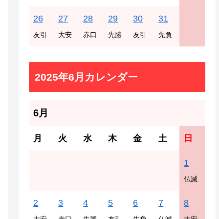
26
27
28
29
30
31
友引
大安
赤口
先勝
友引
先負
2025年6月カレンダー
6月
月
火
水
木
金
土
日
1
仏滅
2
3
4
5
6
7
8