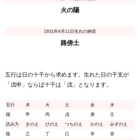
火の陽
1931年4月11日生れの納音
路傍土
五行は日の十干から求めます。生れた日の干支が
「戊申」ならば十干は「戊」となります。
五行
木
火
土
金
水
陽
甲
丙
戊
庚
壬
読み方
きのえ
ひのえ
つちのえ
かのえ
みずのえ
陰
乙
丁
己
辛
癸