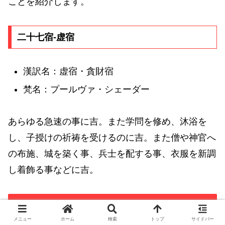
ことを紹介します。
二十七宿-虚宿
漢訳名：虚宿・貪財宿
梵名：プールヴァ・シェーダー
あらゆる急速の事に吉。また学問を修め、沐浴を
し、子授けの祈祷を受けるのに吉。また僧や神官へ
の布施、城を築く事、兵士を配する事、衣服を新調
し着飾る事などに吉。
1931年4月11日生れの六曜と十二直
メニュー
ホーム
検索
トップ
サイドバー