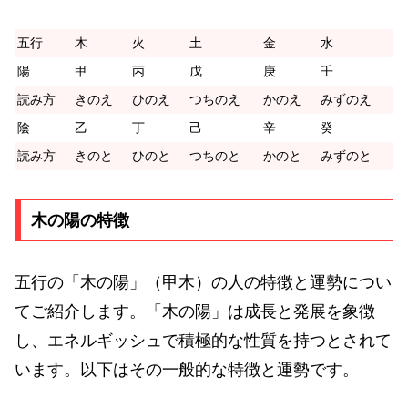
五行
木
火
土
金
水
陽
甲
丙
戊
庚
壬
読み方
きのえ
ひのえ
つちのえ
かのえ
みずのえ
陰
乙
丁
己
辛
癸
読み方
きのと
ひのと
つちのと
かのと
みずのと
木の陽の特徴
五行の「木の陽」（甲木）の人の特徴と運勢につい
てご紹介します。「木の陽」は成長と発展を象徴
し、エネルギッシュで積極的な性質を持つとされて
います。以下はその一般的な特徴と運勢です。