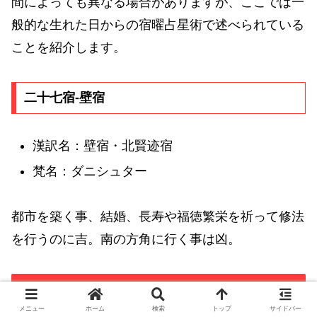
間によっても異なる場合がありますが、ここでは一
般的な生れた日からの宿曜占星術で述べられている
ことを紹介します。
二十七宿-壁宿
漢訳名：壁宿・北賢迹宿
梵名：ダニシュター
都市を築く事、結婚、長寿や福徳繁栄を祈って修法
を行うのに吉。南の方角に行く事は凶。
1940年1月12日生れの六曜と十二直
メニュー
ホーム
検索
トップ
サイドバー