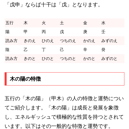
「戊申」ならば十干は「戊」となります。
五行
木
火
土
金
水
陽
甲
丙
戊
庚
壬
読み方
きのえ
ひのえ
つちのえ
かのえ
みずのえ
陰
乙
丁
己
辛
癸
読み方
きのと
ひのと
つちのと
かのと
みずのと
木の陽の特徴
五行の「木の陽」（甲木）の人の特徴と運勢につい
てご紹介します。「木の陽」は成長と発展を象徴
し、エネルギッシュで積極的な性質を持つとされて
います。以下はその一般的な特徴と運勢です。