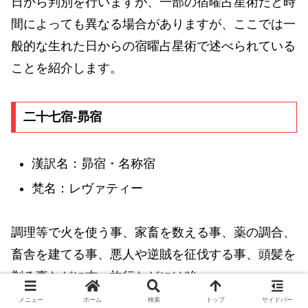
日から判別を行いますが、一部の宿曜占星術だと時
間によっても異なる場合がありますが、ここでは一
般的な生れた日からの宿曜占星術で述べられている
ことを紹介します。
二十七宿-昴宿
漢訳名：昴宿・名称宿
梵名：レヴァティー
調理等で火を使う事、家畜を数える事、薬の調合、
畜舎を建てる事、悪人や逆賊を征伐する事、頭髪を
剃る事などに吉。旅行などには凶。
メニュー
ホーム
検索
トップ
サイドバー