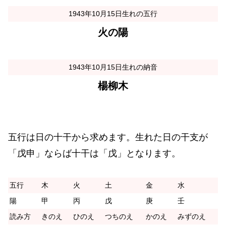
1943年10月15日生れの五行
火の陽
1943年10月15日生れの納音
楊柳木
五行は日の十干から求めます。生れた日の干支が
「戊申」ならば十干は「戊」となります。
五行
木
火
土
金
水
陽
甲
丙
戊
庚
壬
読み方
きのえ
ひのえ
つちのえ
かのえ
みずのえ