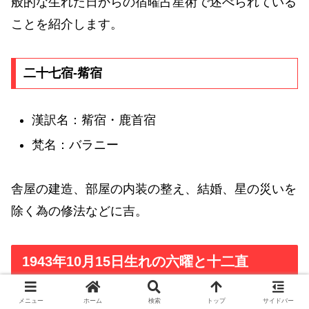
般的な生れた日からの宿曜占星術で述べられている
ことを紹介します。
二十七宿-觜宿
漢訳名：觜宿・鹿首宿
梵名：バラニー
舎屋の建造、部屋の内装の整え、結婚、星の災いを
除く為の修法などに吉。
1943年10月15日生れの六曜と十二直
メニュー
ホーム
検索
トップ
サイドバー