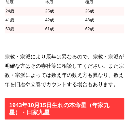
前厄
本厄
後厄
24歳
25歳
26歳
41歳
42歳
43歳
60歳
61歳
62歳
宗教・宗派により厄年は異なるので、宗教・宗派が
明確な方はその寺社等に相談してください。また宗
教・宗派によっては数え年の数え方も異なり、数え
年を旧暦や立春でカウントする場合もあります。
1943年10月15日生れの本命星（年家九
星）・日家九星