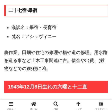
二十七宿-畢宿
漢訳名：畢宿・長育宿
梵名：アシュヴィニー
農作業、田畑や住宅の修理や橋や道の修理、用水路
を造る事など土木工事関連に吉。借金や出費、(穀
物などでの)納税に凶。
1943年12月8日生れの六曜と十二直
1943年12月8日生れの六曜
メニュー
ホーム
検索
トップ
サイドバー