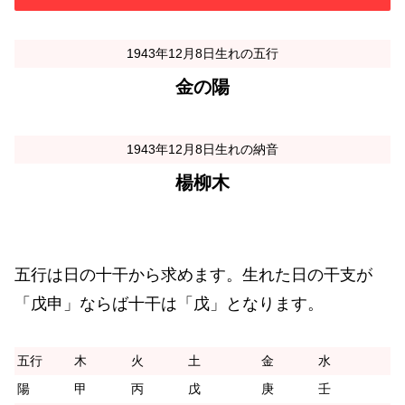
1943年12月8日生れの五行
金の陽
1943年12月8日生れの納音
楊柳木
五行は日の十干から求めます。生れた日の干支が
「戊申」ならば十干は「戊」となります。
五行
木
火
土
金
水
陽
甲
丙
戊
庚
壬