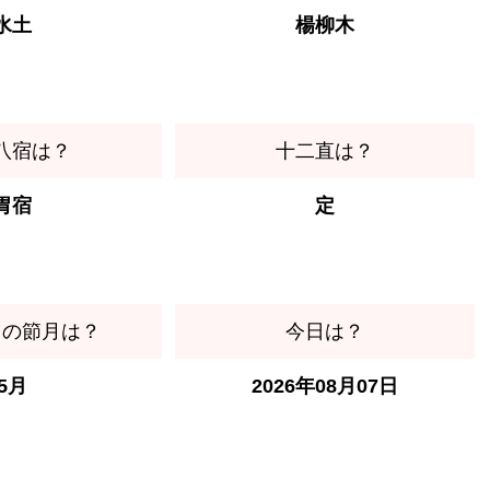
水土
楊柳木
八宿は？
十二直は？
胃宿
定
日の節月は？
今日は？
5月
2026年08月07日