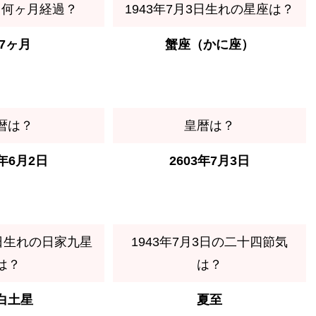
ら何ヶ月経過？
1943年7月3日生れの星座は？
97ヶ月
蟹座（かに座）
暦は？
皇暦は？
3年6月2日
2603年7月3日
3日生れの日家九星
1943年7月3日の二十四節気
は？
は？
白土星
夏至