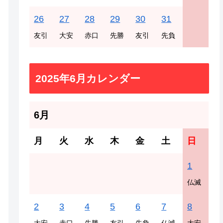
26
27
28
29
30
31
友引
大安
赤口
先勝
友引
先負
2025年6月カレンダー
6月
月
火
水
木
金
土
日
1
仏滅
2
3
4
5
6
7
8