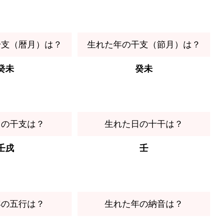
干支（暦月）は？
生れた年の干支（節月）は？
癸未
癸未
日の干支は？
生れた日の十干は？
壬戌
壬
年の五行は？
生れた年の納音は？