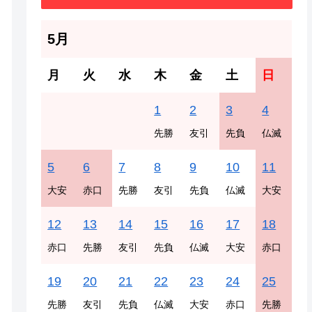
5月
月
火
水
木
金
土
日
1
2
3
4
先勝
友引
先負
仏滅
5
6
7
8
9
10
11
大安
赤口
先勝
友引
先負
仏滅
大安
12
13
14
15
16
17
18
赤口
先勝
友引
先負
仏滅
大安
赤口
19
20
21
22
23
24
25
先勝
友引
先負
仏滅
大安
赤口
先勝