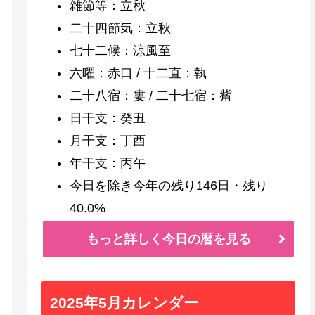
雑節等：立秋
二十四節気：立秋
七十二候：涼風至
六曜：赤口 / 十二直：執
二十八宿：婁 / 二十七宿：觜
日干支：癸丑
月干支：丁酉
年干支：丙午
今日を除き今年の残り146日・残り
40.0%
もっと詳しく今日の暦を見る
2025年5月カレンダー