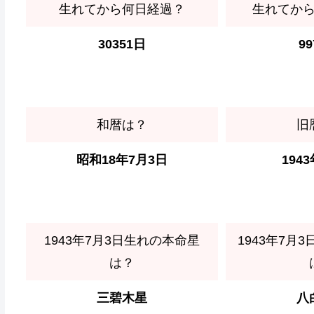
生れてから何日経過？
生れてか
30351日
9
和暦は？
旧
昭和18年7月3日
194
1943年7月3日生れの本命星
1943年7月
は？
三碧木星
八